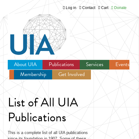
Log in
Contact
Cart
Donate
Jump to navigation
About UIA
Publications
Services
Events
Membership
Get Involved
Newsroom
List of All UIA
Publications
This is a complete list of all UIA publications
since its foundation in 1907. Some of these