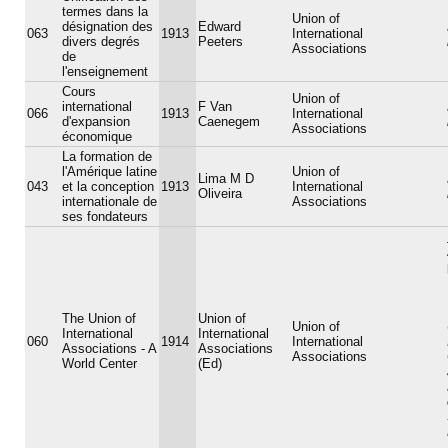
termes dans la
Union of
désignation des
Edward
063
1913
International
divers degrés
Peeters
Associations
de
l'enseignement
Cours
Union of
international
F Van
066
1913
International
d'expansion
Caenegem
Associations
économique
La formation de
l'Amérique latine
Union of
Lima M D
043
et la conception
1913
International
Oliveira
internationale de
Associations
ses fondateurs
The Union of
Union of
Union of
International
International
060
1914
International
Associations - A
Associations
Associations
World Center
(Ed)