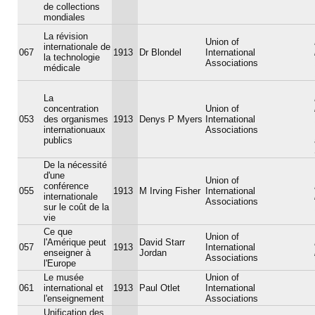
de collections
mondiales
La révision
Union of
internationale de
067
1913
Dr Blondel
International
la technologie
Associations
médicale
La
concentration
Union of
053
des organismes
1913
Denys P Myers
International
internationuaux
Associations
publics
De la nécessité
d'une
Union of
conférence
055
1913
M Irving Fisher
International
internationale
Associations
sur le coût de la
vie
Ce que
Union of
l'Amérique peut
David Starr
057
1913
International
enseigner à
Jordan
Associations
l'Europe
Le musée
Union of
061
international et
1913
Paul Otlet
International
l'enseignement
Associations
Unification des