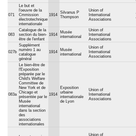
Le but et
l'oeuvre de la
Union of
Silvanus P
071
Cmmission
1914
International
Thompson
électrotechnique
Associations
internationale
Catalogue de la
Union of
Musée
083
section du bien-
1914
International
international
être de l'enfant
Associations
Supplément
Union of
numéro 1 au
Musée
027b
1914
International
catalogue
international
Associations
général
Le bien-être de
l'Exposition
préparée par le
Child's Welfare
Committee de
New York et de
Exposition
Union of
Chicago et
urbaine
083a
1914
International
présentée par le
internationale
Associations
Musée
de Lyon
international
dans la section
des
associations
internationales
Union of