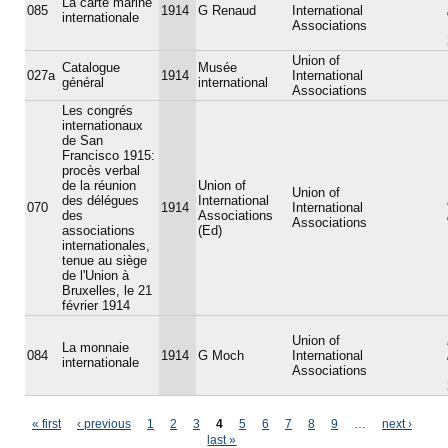
La carte marine
085
1914
G Renaud
International
internationale
Associations
Union of
Catalogue
Musée
027a
1914
International
général
international
Associations
Les congrés
internationaux
de San
Francisco 1915:
procès verbal
de la réunion
Union of
Union of
des délégues
International
070
1914
International
des
Associations
Associations
associations
(Ed)
internationales,
tenue au siège
de l'Union à
Bruxelles, le 21
février 1914
Union of
La monnaie
084
1914
G Moch
International
internationale
Associations
Pages
« first
‹ previous
1
2
3
4
5
6
7
8
9
…
next ›
last »