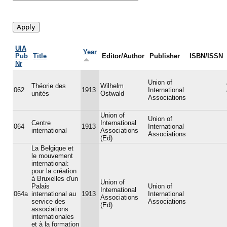
UIA
Year
Pub
Title
Editor/Author
Publisher
ISBN/ISSN
Nr
Union of
Théorie des
Wilhelm
062
1913
International
unités
Ostwald
Associations
Union of
Union of
Centre
International
064
1913
International
international
Associations
Associations
(Ed)
La Belgique et
le mouvement
international:
pour la création
à Bruxelles d'un
Union of
Palais
Union of
International
064a
international au
1913
International
Associations
service des
Associations
(Ed)
associations
internationales
et à la formation