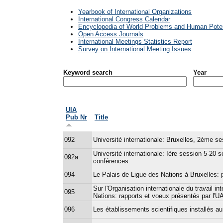
Yearbook of International Organizations
International Congress Calendar
Encyclopedia of World Problems and Human Poten
Open Access Journals
International Meetings Statistics Report
Survey on International Meeting Issues
Keyword search
Year
UIA
Pub Nr
Title
092
Université internationale: Bruxelles, 2ème 
Université internationale: Ière session 5-2
092a
conférences
094
Le Palais de Ligue des Nations à Bruxelles: p
Sur l'Organisation internationale du travail in
095
Nations: rapports et voeux présentés par l'U
096
Les établissements scientifiques installés a