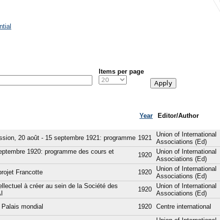
tial
Items per page
Year
Editor/Author
Union of International
session, 20 août - 15 septembre 1921: programme
1921
Associations (Ed)
0 septembre 1920: programme des cours et
Union of International
1920
Associations (Ed)
Union of International
rojet Francotte
1920
Associations (Ed)
tellectuel à créer au sein de la Société des
Union of International
1920
AI
Associations (Ed)
u Palais mondial
1920
Centre international