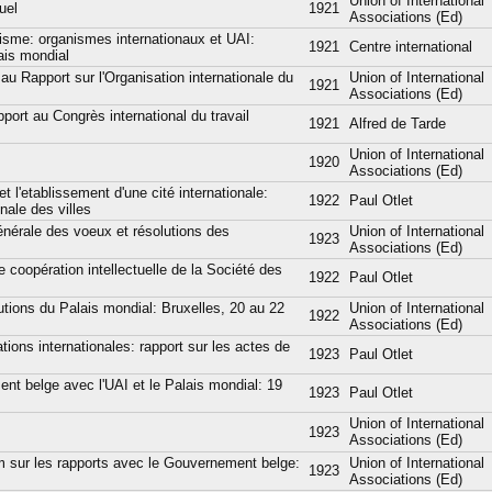
Union of International
uel
1921
Associations (Ed)
lisme: organismes internationaux et UAI:
1921
Centre international
ais mondial
au Rapport sur l'Organisation internationale du
Union of International
1921
Associations (Ed)
pport au Congrès international du travail
1921
Alfred de Tarde
Union of International
1920
Associations (Ed)
t l'etablissement d'une cité internationale:
1922
Paul Otlet
onale des villes
énérale des voeux et résolutions des
Union of International
1923
Associations (Ed)
 coopération intellectuelle de la Société des
1922
Paul Otlet
tions du Palais mondial: Bruxelles, 20 au 22
Union of International
1922
Associations (Ed)
tions internationales: rapport sur les actes de
1923
Paul Otlet
t belge avec l'UAI et le Palais mondial: 19
1923
Paul Otlet
Union of International
1923
Associations (Ed)
 sur les rapports avec le Gouvernement belge:
Union of International
1923
Associations (Ed)