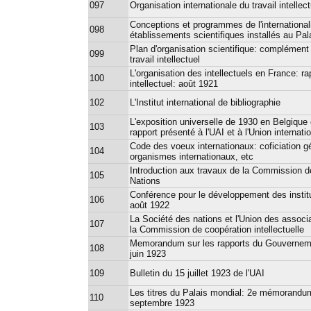
097
Organisation internationale du travail intellect
Conceptions et programmes de l'internationa
098
établissements scientifiques installés au Pal
Plan d'organisation scientifique: complément 
099
travail intellectuel
L'organisation des intellectuels en France: ra
100
intellectuel: août 1921
102
L'Institut international de bibliographie
L'exposition universelle de 1930 en Belgique e
103
rapport présenté à l'UAI et à l'Union internati
Code des voeux internationaux: coficiation g
104
organismes internationaux, etc
Introduction aux travaux de la Commission de
105
Nations
Conférence pour le développement des institu
106
août 1922
La Société des nations et l'Union des associa
107
la Commission de coopération intellectuelle
Memorandum sur les rapports du Gouvernemen
108
juin 1923
109
Bulletin du 15 juillet 1923 de l'UAI
Les titres du Palais mondial: 2e mémorandum
110
septembre 1923