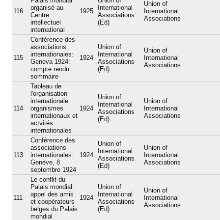
Palais mondial
Union of
Union of
organisé au
International
116
1925
International
Centre
Associations
Associations
intellectuel
(Ed)
international
Conférence des
associations
Union of
Union of
internationales:
International
115
1924
International
Geneva 1924:
Associations
Associations
compte rendu
(Ed)
sommaire
Tableau de
l'organisation
Union of
internationale:
Union of
International
114
organismes
1924
International
Associations
internationaux et
Associations
(Ed)
actvités
internationales
Conférence des
Union of
associations
Union of
International
113
internationales:
1924
International
Associations
Genève, 8
Associations
(Ed)
septembre 1924
Le conflit du
Palais mondial:
Union of
Union of
appel des amis
International
111
1924
International
et coopérateurs
Associations
Associations
belges du Palais
(Ed)
mondial