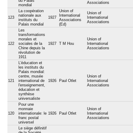
du Palais
Associations
mondial
La coopération
Union of
Union of
nationale aux
International
123
1927
International
instituts du
Associations
Associations
Palais mondial
(Ed)
Les
transformations
morales et
Union of
122
sociales de la
1927
T M Hou
International
Chine depuis la
Associations
révolution de
1911
L'éducation et
les instituts du
Palais mondial:
centre, musée
Union of
121
international de
1926
Paul Otlet
International
l'enseignement,
Associations
éducation et
synthèse
universaliste
Pour une
monnaie
Union of
120
internationale: le
1926
Paul Otlet
International
franc postal
Associations
universel
Le siège définitif
de la Société