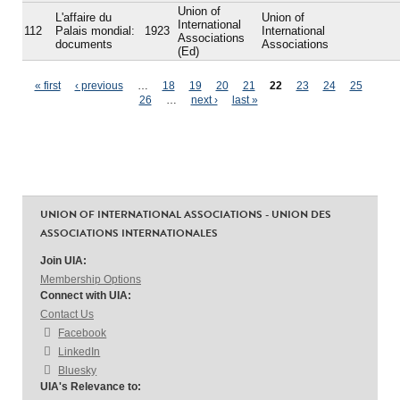
Union of
L'affaire du
Union of
International
112
Palais mondial:
1923
International
Associations
documents
Associations
(Ed)
Pages
« first
‹ previous
…
18
19
20
21
22
23
24
25
26
…
next ›
last »
UNION OF INTERNATIONAL ASSOCIATIONS - UNION DES
ASSOCIATIONS INTERNATIONALES
Join UIA:
Membership Options
Connect with UIA:
Contact Us
Facebook
LinkedIn
Bluesky
UIA's Relevance to: