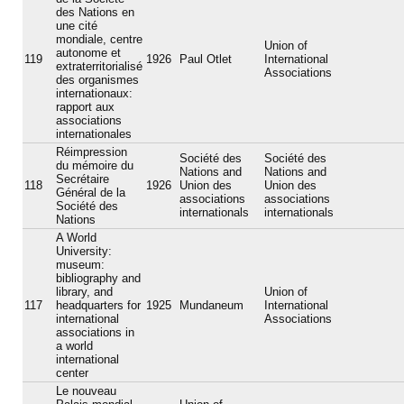
des Nations en
une cité
mondiale, centre
Union of
autonome et
119
1926
Paul Otlet
International
extraterritorialisé
Associations
des organismes
internationaux:
rapport aux
associations
internationales
Réimpression
Société des
Société des
du mémoire du
Nations and
Nations and
Secrétaire
118
1926
Union des
Union des
Général de la
associations
associations
Société des
internationals
internationals
Nations
A World
University:
museum:
bibliography and
library, and
Union of
117
headquarters for
1925
Mundaneum
International
international
Associations
associations in
a world
international
center
Le nouveau