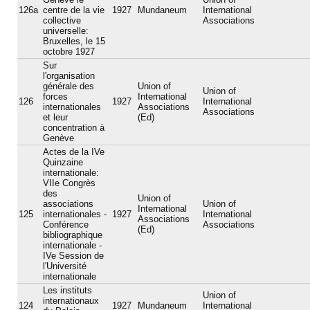
126a
centre de la vie
1927
Mundaneum
International
collective
Associations
universelle:
Bruxelles, le 15
octobre 1927
Sur
l'organisation
générale des
Union of
Union of
forces
International
126
1927
International
internationales
Associations
Associations
et leur
(Ed)
concentration à
Genève
Actes de la IVe
Quinzaine
internationale:
VIIe Congrès
des
Union of
associations
Union of
International
125
internationales -
1927
International
Associations
Conférence
Associations
(Ed)
bibliographique
internationale -
IVe Session de
l'Université
internationale
Les instituts
Union of
internationaux
124
1927
Mundaneum
International