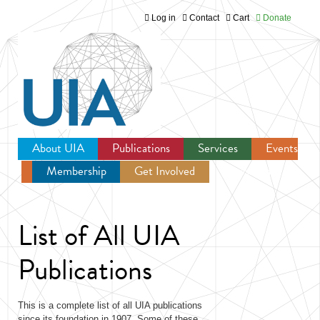
Log in
Contact
Cart
Donate
Jump to navigation
About UIA
Publications
Services
Events
Membership
Get Involved
Newsroom
List of All UIA
Publications
This is a complete list of all UIA publications
since its foundation in 1907. Some of these