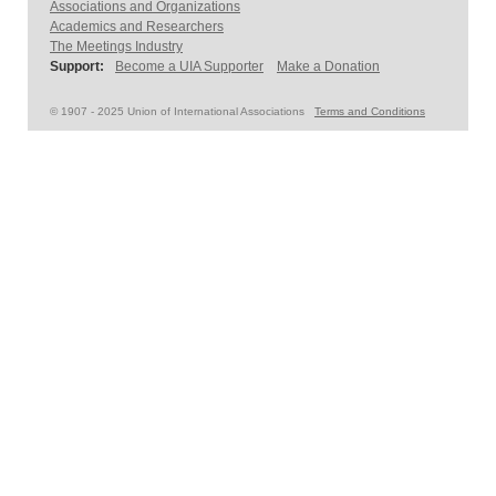
Associations and Organizations
Academics and Researchers
The Meetings Industry
Support:
Become a UIA Supporter
Make a Donation
© 1907 - 2025 Union of International Associations
Terms and Conditions