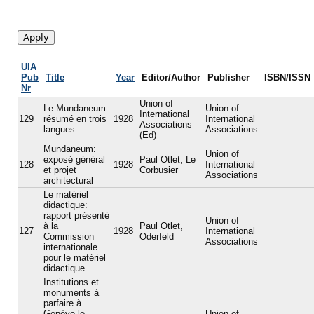
UIA
Pub
Title
Year
Editor/Author
Publisher
ISBN/ISSN
Nr
Union of
Le Mundaneum:
Union of
International
129
résumé en trois
1928
International
Associations
langues
Associations
(Ed)
Mundaneum:
Union of
exposé général
Paul Otlet, Le
128
1928
International
et projet
Corbusier
Associations
architectural
Le matériel
didactique:
rapport présenté
Union of
à la
Paul Otlet,
127
1928
International
Commission
Oderfeld
Associations
internationale
pour le matériel
didactique
Institutions et
monuments à
parfaire à
Genève le
Union of